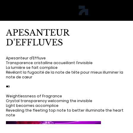
jph studio
APESANTEUR
D'EFFLUVES
Apesanteur d’Effluve
Transparence cristalline accueillant l’invisible
La lumière se fait complice
Révélant la fugacité de la note de tête pour mieux illuminer la
note de cœur
◾️◽️
Weightlessness of Fragrance
Crystal transparency welcoming the invisible
Light becomes accomplice
Revealing the fleeting top note to better illuminate the heart
note