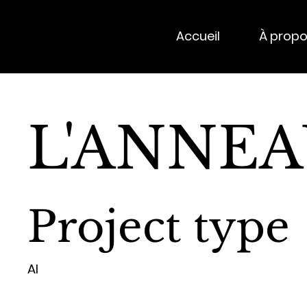
jph studio
Accueil
À prop
L'ANNE
Project type
AI